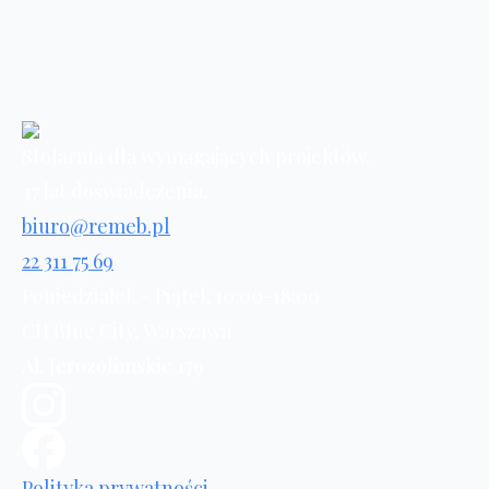
Stolarnia dla wymagających projektów.
37 lat doświadczenia.
biuro@remeb.pl
22 311 75 69
Poniedziałek - Piątek 10:00-18:00
CH Blue City, Warszawa
Al. Jerozolimskie 179
Polityka prywatności