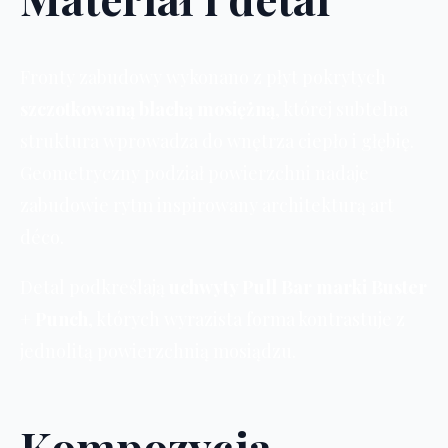
Fronty zabudowy wykonano z płyt pokrytych
szczotkowaną blachą mosiężną
, której subtelna
struktura wprowadza do wnętrza ciepło i głębię.
Geometryczny podział powierzchni nadaje
zabudowie rytm inspirowany architekturą art
déco.
Detal podkreślają
uchwyty Pull Bar marki Buster
+ Punch
, których wyrazista forma kontrastuje z
jednolitą powierzchnią mosiądzu.
Kompozycja