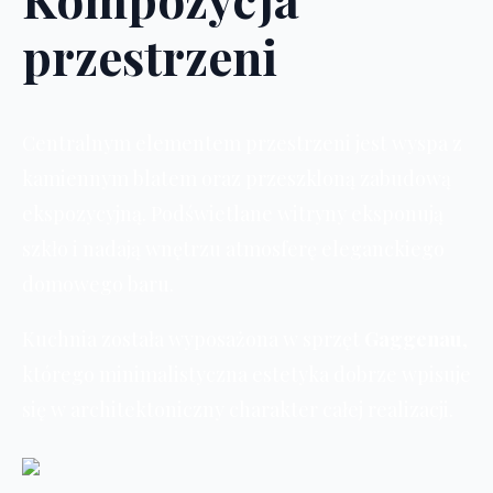
przestrzeni
Centralnym elementem przestrzeni jest wyspa z
kamiennym blatem oraz przeszkloną zabudową
ekspozycyjną. Podświetlane witryny eksponują
szkło i nadają wnętrzu atmosferę eleganckiego
domowego baru.
Kuchnia została wyposażona w sprzęt
Gaggenau
,
którego minimalistyczna estetyka dobrze wpisuje
się w architektoniczny charakter całej realizacji.