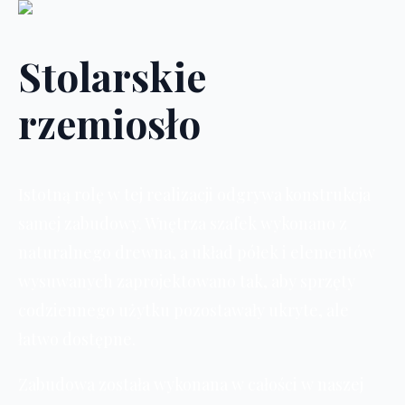
Stolarskie
rzemiosło
Istotną rolę w tej realizacji odgrywa konstrukcja
samej zabudowy. Wnętrza szafek wykonano z
naturalnego drewna, a układ półek i elementów
wysuwanych zaprojektowano tak, aby sprzęty
codziennego użytku pozostawały ukryte, ale
łatwo dostępne.
Zabudowa została wykonana w całości w naszej